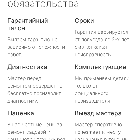
обязательства
Гарантийный
Сроки
талон
Гарантия варьируется
Выдаем гарантию не
от полугода до 2-х лет
зависимо от сложности
смотря какая
работ.
неисправность.
Диагностика
Комплектующие
Мастер перед
Мы применяем детали
ремонтом совершенно
только от
бесплатно производит
официального
диагностику.
производителя.
Наценка
Выезд мастера
У нас честные цены за
Мастер оперативно
ремонт садовой и
приезжает к месту
бензиновой техники без
назначения в течении