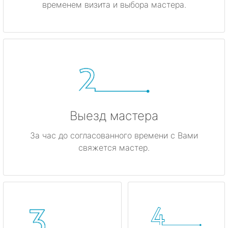
временем визита и выбора мастера.
Высоцк
Гатчина
Ивангород
Каменногорск
Кингисепп
Выезд мастера
Кириши
За час до согласованного времени с Вами
свяжется мастер.
Кировск
Коммунар
Кудрово