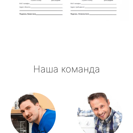
Никольский
Новоселье
Павлово
Приладожский
Наша команда
Рахья
Рощино
Рябово
Свирьстрой
Сиверский