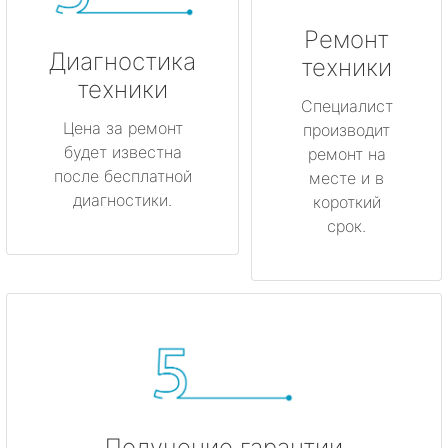
Лодейное Поле
Ремонт
Луга
Диагностика
техники
техники
Любань
Специалист
Цена за ремонт
производит
будет известна
Мурино
ремонт на
после бесплатной
месте и в
диагностики.
короткий
Никольское
срок.
Новая Ладога
Отрадное
Пикалёво
Подпорожье
Получение гарантии