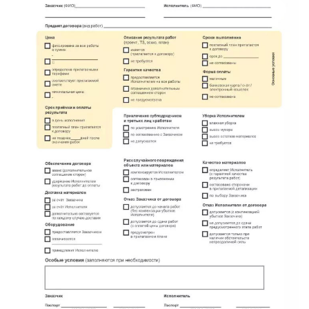
имени Морозова
имени Свердлова
Красный Бор
Кузнечное
Кузьмоловский
Лебяжье
Лесогорский
Мга
Назия