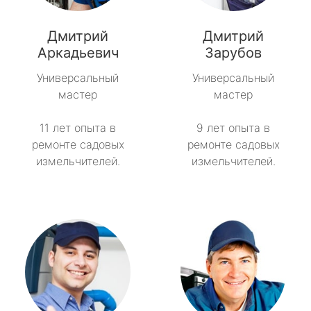
Синявино
Дмитрий
Дмитрий
Советский
Аркадьевич
Зарубов
Универсальный
Универсальный
Тайцы
мастер
мастер
Токсово
11 лет опыта в
9 лет опыта в
ремонте садовых
ремонте садовых
Толмачёво
измельчителей.
измельчителей.
Ульяновка
Фёдоровское
Форносово
Янино-1