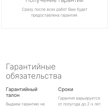
Приморск
Сразу после всех работ Вам будет
Приозерск
предоставлена гарантия.
Светогорск
Сертолово
Сланцы
Сосновый Бор
Гарантийные
Сясьстрой
обязательства
Тихвин
Гарантийный
Сроки
талон
Тосно
Гарантия варьируется
Выдаем гарантию не
от полугода до 2-х лет
Шлиссельбург