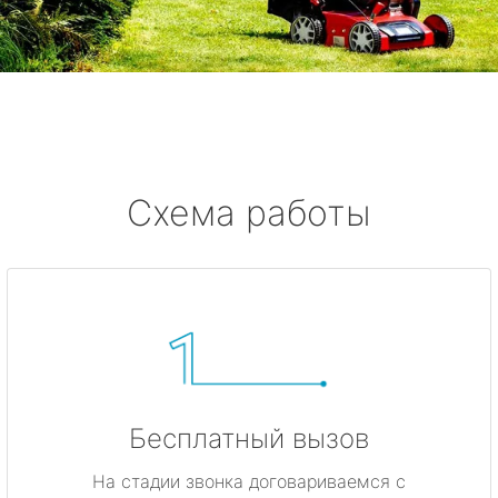
Тярлево
Смолячково
Ушково
Серово
Схема работы
Бокситогорск
Волосово
Волхов
Всеволожск
Бесплатный вызов
Выборг
На стадии звонка договариваемся с