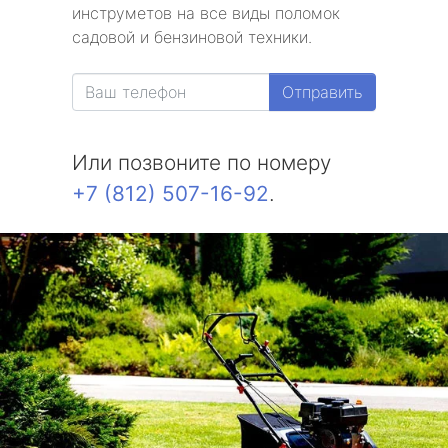
инструметов на все виды поломок
Репино
садовой и бензиновой техники.
Александровская
Отправить
Белоостров
Или позвоните по номеру
Молодежное
+7 (812) 507-16-92
.
Солнечное
Комарово
Усть-Ижора
Саперный
Петро-Славянка