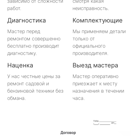
зависимо от сложности
смотря какая
работ.
неисправность.
Большая Ижора
Диагностика
Комплектующие
Будогощь
Мастер перед
Мы применяем детали
ремонтом совершенно
только от
Важины
бесплатно производит
официального
диагностику.
производителя.
Виллози
Наценка
Выезд мастера
Вознесенье
У нас честные цены за
Мастер оперативно
ремонт садовой и
приезжает к месту
Вырица
бензиновой техники без
назначения в течении
обмана.
часа.
Дружная Горка
Дубровка
Ефимовский