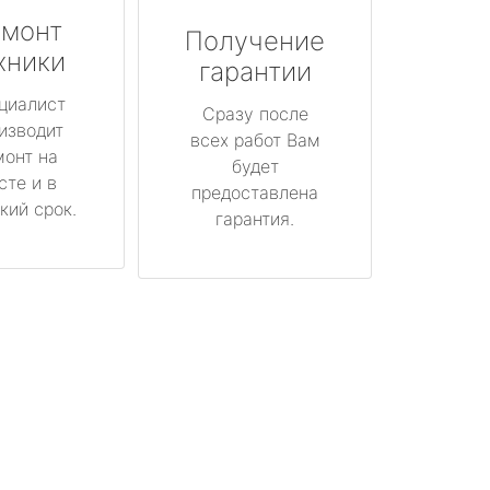
монт
Получение
хники
гарантии
циалист
Сразу после
изводит
всех работ Вам
монт на
будет
сте и в
предоставлена
кий срок.
гарантия.