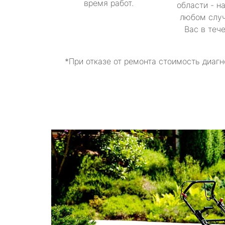
время работ.
области - н
любом случ
Вас в теч
*При отказе от ремонта стоимость диагн