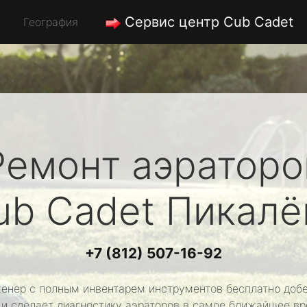
Сервис центр Cub Cadet
География
Ремонт аэраторо
ub Cadet
Пикалё
+7 (812) 507-16-92
енер с полным инвентарем инструментов бесплатно добе
 и сделает диагностику аэраторов в самое ближайшее вр