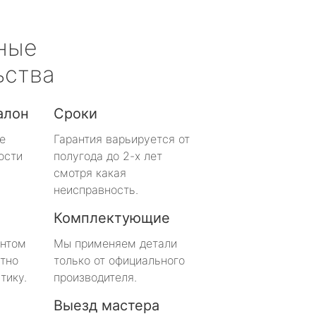
ные
ьства
алон
Сроки
е
Гарантия варьируется от
ости
полугода до 2-х лет
смотря какая
неисправность.
Комплектующие
онтом
Мы применяем детали
тно
только от официального
тику.
производителя.
Выезд мастера