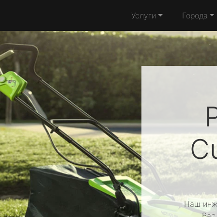
Услуги
Города
C
Наш инж
Вас