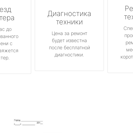
Ре
езд
Диагностика
те
тера
техники
Спе
ас до
Цена за ремонт
про
ованного
будет известна
ре
ени с
после бесплатной
ме
вяжется
диагностики.
корот
тер.