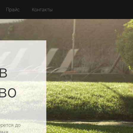
Прайс
Контакты
в
во
рется до
емя.