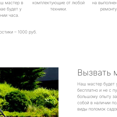
аш мастер в
комплектующие от любой
на выполнен
ае будет у
техники.
ремонту 
ении часа.
остики – 1000 руб.
Вызвать 
Наш мастер будет 
бесплатно и не с п
большому опыту за
собой в наличии по
виды поломок садов