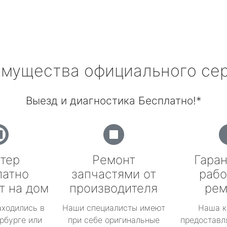
мущества официального се
Выезд и диагностика Бесплатно!*
тер
Ремонт
Гаран
латно
запчастями от
рабо
т на дом
производителя
рем
аходились в
Наши специалисты имеют
Наша к
рбурге или
при себе оригинальные
предоставл