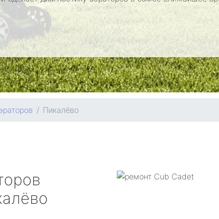
эраторов
Пикалёво
торов
алёво