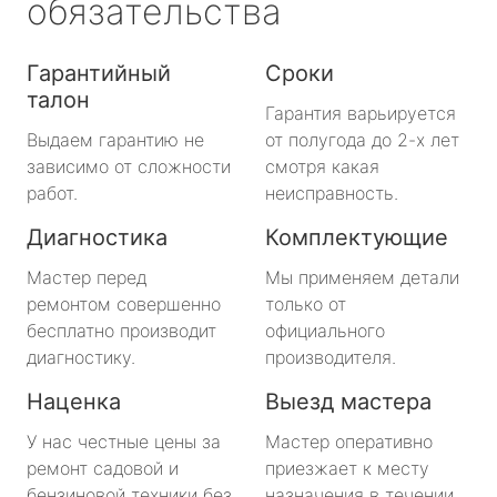
обязательства
Гарантийный
Сроки
талон
Гарантия варьируется
Выдаем гарантию не
от полугода до 2-х лет
зависимо от сложности
смотря какая
работ.
неисправность.
Диагностика
Комплектующие
Мастер перед
Мы применяем детали
ремонтом совершенно
только от
бесплатно производит
официального
диагностику.
производителя.
Наценка
Выезд мастера
У нас честные цены за
Мастер оперативно
ремонт садовой и
приезжает к месту
бензиновой техники без
назначения в течении