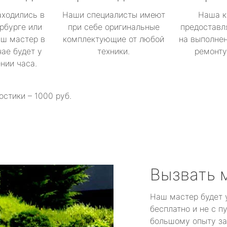
аходились в
Наши специалисты имеют
Наша к
рбурге или
при себе оригинальные
предоставл
аш мастер в
комплектующие от любой
на выполнен
ае будет у
техники.
ремонту 
ении часа.
остики – 1000 руб.
Вызвать 
Наш мастер будет 
бесплатно и не с п
большому опыту за