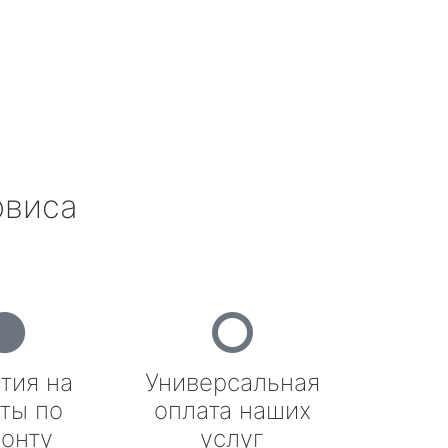
рвиса
тия на
Универсальная
ты по
оплата наших
онту
услуг