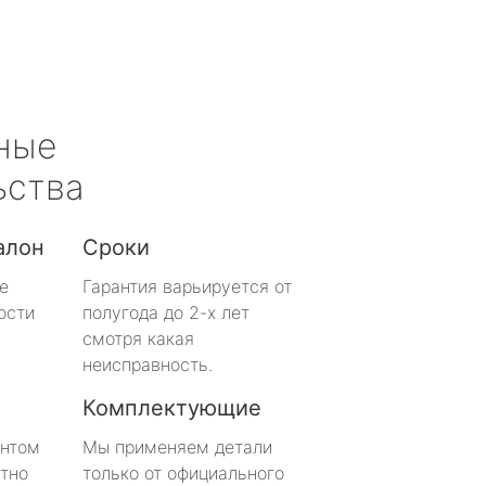
ные
ьства
алон
Сроки
е
Гарантия варьируется от
ости
полугода до 2-х лет
смотря какая
неисправность.
Комплектующие
онтом
Мы применяем детали
тно
только от официального