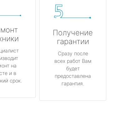
монт
Получение
хники
гарантии
циалист
Сразу после
изводит
всех работ Вам
монт на
будет
сте и в
предоставлена
кий срок.
гарантия.