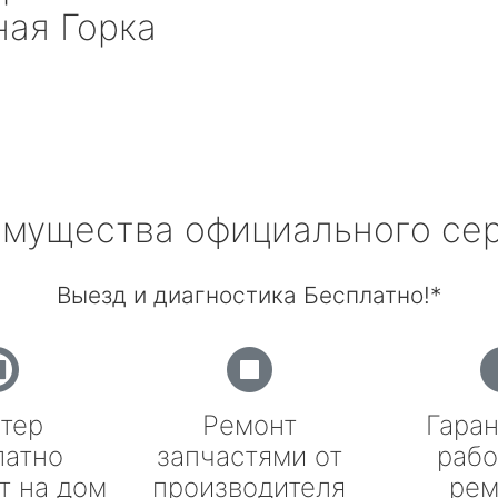
ая Горка
мущества официального се
Выезд и диагностика Бесплатно!*
тер
Ремонт
Гаран
латно
запчастями от
рабо
т на дом
производителя
рем