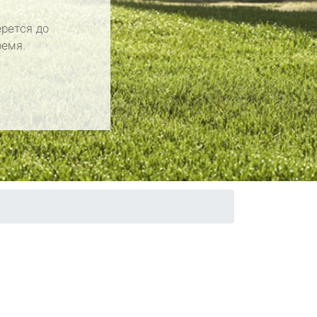
рется до
ремя.