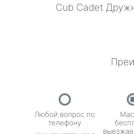
Cub Cadet
Дружн
Преи
Любой вопрос по
Мас
телефону
бесп
выезжае