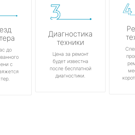
Ре
езд
Диагностика
те
тера
техники
Спе
ас до
Цена за ремонт
про
ованного
будет известна
ре
ени с
после бесплатной
ме
вяжется
диагностики.
корот
тер.