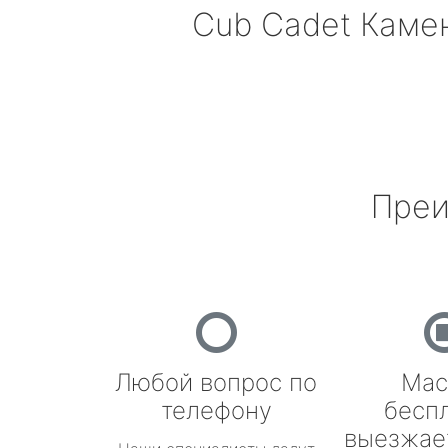
Cub Cadet
Камен
Преи
Любой вопрос по
Мас
телефону
бесп
выезжае