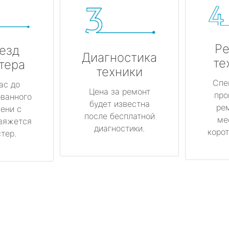
Ре
езд
Диагностика
те
тера
техники
Спе
ас до
Цена за ремонт
про
ованного
будет известна
ре
ени с
после бесплатной
ме
вяжется
диагностики.
корот
тер.