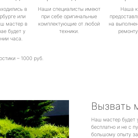
аходились в
Наши специалисты имеют
Наша к
рбурге или
при себе оригинальные
предоставл
аш мастер в
комплектующие от любой
на выполнен
ае будет у
техники.
ремонту 
ении часа.
остики – 1000 руб.
Вызвать 
Наш мастер будет 
бесплатно и не с п
большому опыту за