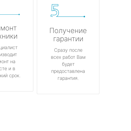
монт
Получение
хники
гарантии
циалист
Сразу после
изводит
всех работ Вам
монт на
будет
сте и в
предоставлена
кий срок.
гарантия.