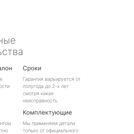
ные
ьства
алон
Сроки
е
Гарантия варьируется от
ости
полугода до 2-х лет
смотря какая
неисправность.
Комплектующие
онтом
Мы применяем детали
тно
только от официального