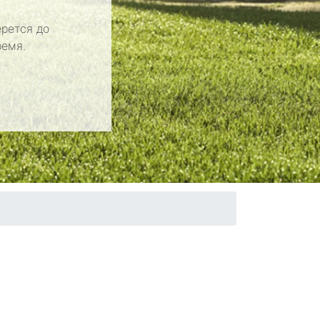
рется до
ремя.