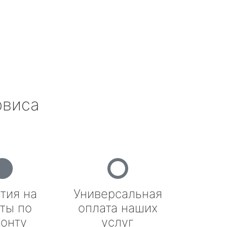
рвиса
тия на
Универсальная
ты по
оплата наших
онту
услуг