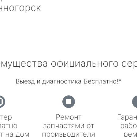
ногорск
мущества официального се
Выезд и диагностика Бесплатно!*
тер
Ремонт
Гаран
латно
запчастями от
рабо
т на дом
производителя
рем