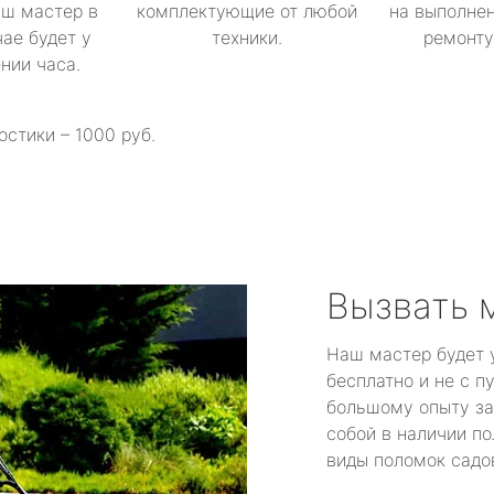
аш мастер в
комплектующие от любой
на выполнен
ае будет у
техники.
ремонту 
ении часа.
остики – 1000 руб.
Вызвать 
Наш мастер будет 
бесплатно и не с п
большому опыту за
собой в наличии по
виды поломок садов