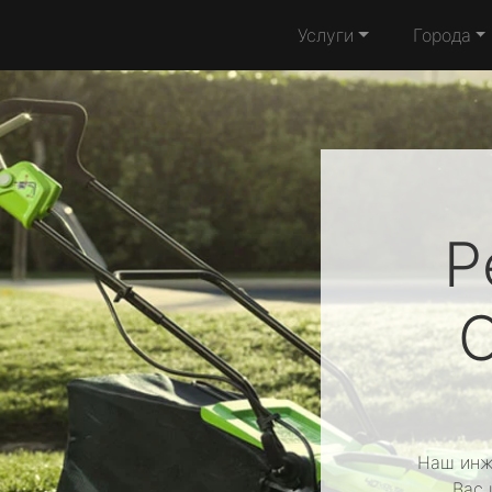
Услуги
Города
Р
Наш инж
Вас 