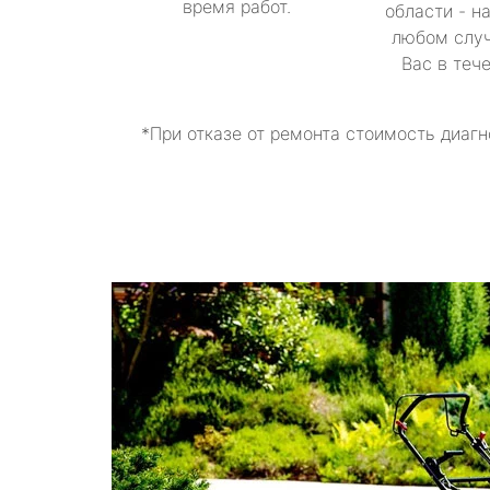
время работ.
области - н
любом случ
Вас в теч
*При отказе от ремонта стоимость диагн