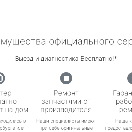
мущества официального се
Выезд и диагностика Бесплатно!*
тер
Ремонт
Гаран
латно
запчастями от
рабо
т на дом
производителя
рем
аходились в
Наши специалисты имеют
Наша к
рбурге или
при себе оригинальные
предоставл