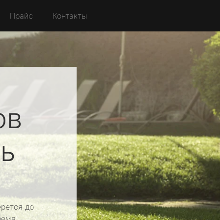
Прайс
Контакты
ов
ь
рется до
ремя.