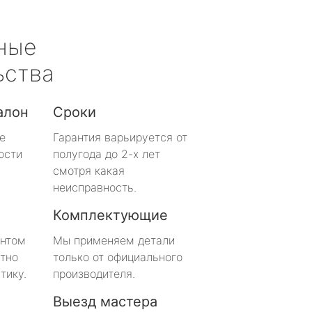
ные
ьства
алон
Сроки
е
Гарантия варьируется от
ости
полугода до 2-х лет
смотря какая
неисправность.
Комплектующие
онтом
Мы применяем детали
тно
только от официального
тику.
производителя.
Выезд мастера