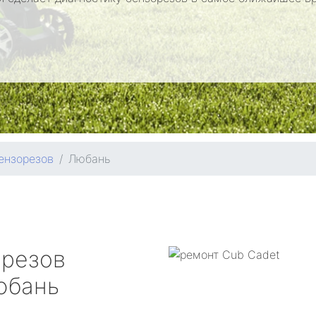
ензорезов
Любань
орезов
бань