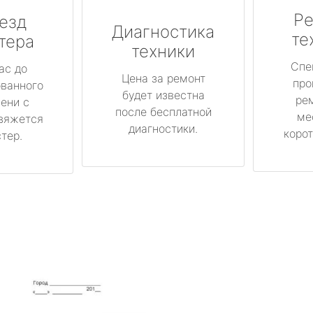
Ре
езд
Диагностика
те
тера
техники
Спе
ас до
Цена за ремонт
про
ованного
будет известна
ре
ени с
после бесплатной
ме
вяжется
диагностики.
корот
тер.