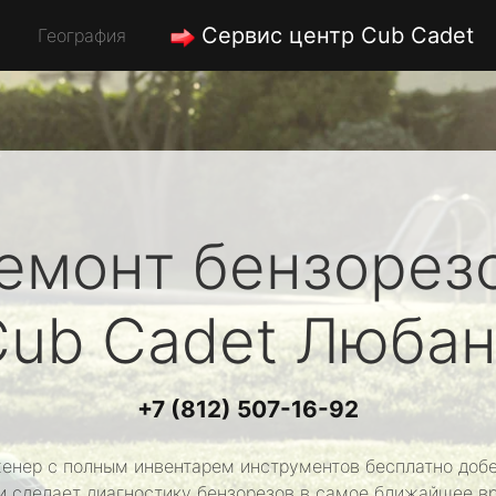
Сервис центр Cub Cadet
География
емонт бензорез
Cub Cadet
Любан
+7 (812) 507-16-92
енер с полным инвентарем инструментов бесплатно добе
и сделает диагностику бензорезов в самое ближайшее в