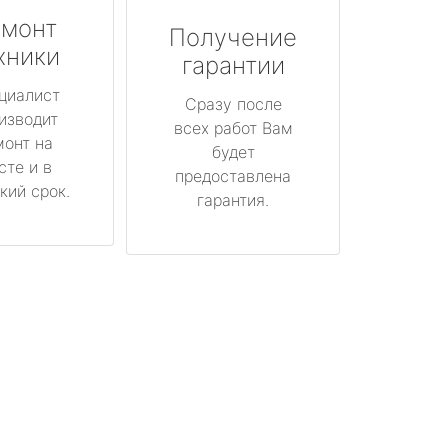
монт
Получение
хники
гарантии
циалист
Сразу после
изводит
всех работ Вам
монт на
будет
сте и в
предоставлена
кий срок.
гарантия.