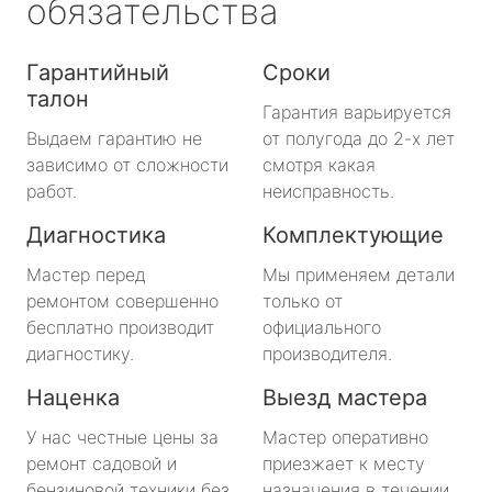
обязательства
Гарантийный
Сроки
талон
Гарантия варьируется
Выдаем гарантию не
от полугода до 2-х лет
зависимо от сложности
смотря какая
работ.
неисправность.
Диагностика
Комплектующие
Мастер перед
Мы применяем детали
ремонтом совершенно
только от
бесплатно производит
официального
диагностику.
производителя.
Наценка
Выезд мастера
У нас честные цены за
Мастер оперативно
ремонт садовой и
приезжает к месту
бензиновой техники без
назначения в течении