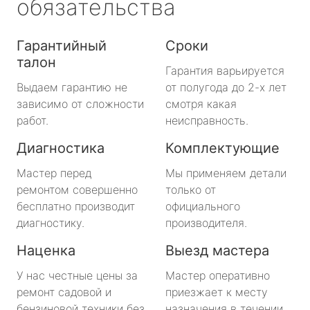
обязательства
Гарантийный
Сроки
талон
Гарантия варьируется
Выдаем гарантию не
от полугода до 2-х лет
зависимо от сложности
смотря какая
работ.
неисправность.
Диагностика
Комплектующие
Мастер перед
Мы применяем детали
ремонтом совершенно
только от
бесплатно производит
официального
диагностику.
производителя.
Наценка
Выезд мастера
У нас честные цены за
Мастер оперативно
ремонт садовой и
приезжает к месту
бензиновой техники без
назначения в течении