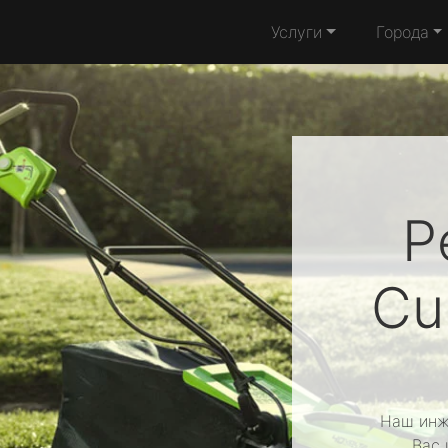
Услуги
Города
Р
Cu
Наш инж
Вас 