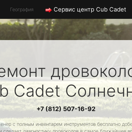
Сервис центр Cub Cadet
География
емонт дровокол
b Cadet
Солнеч
+7 (812) 507-16-92
енер с полным инвентарем инструментов бесплатно добе
и сделает диагностику дровоколов в самое ближайшее в