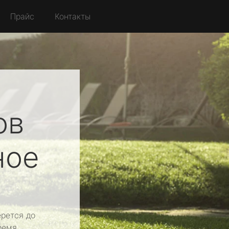
Прайс
Контакты
ов
ное
рется до
ремя.