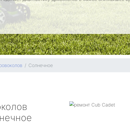
ровоколов
Солнечное
околов
нечное