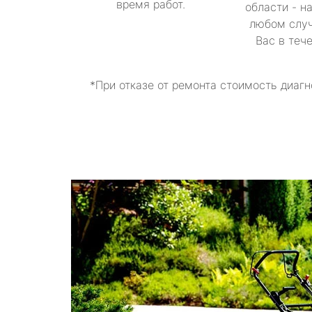
время работ.
области - н
любом случ
Вас в теч
*При отказе от ремонта стоимость диагн