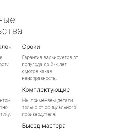
ные
ьства
алон
Сроки
е
Гарантия варьируется от
ости
полугода до 2-х лет
смотря какая
неисправность.
Комплектующие
онтом
Мы применяем детали
тно
только от официального
тику.
производителя.
Выезд мастера