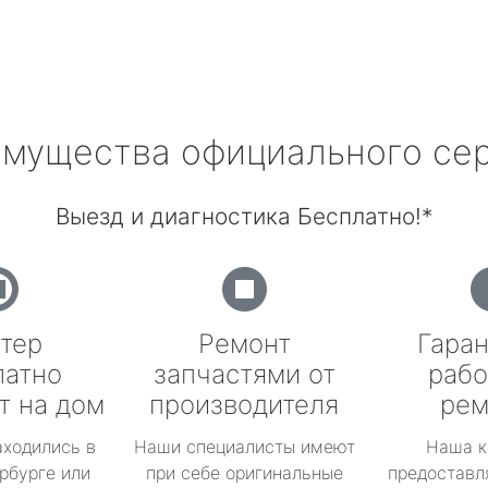
мущества официального се
Выезд и диагностика Бесплатно!*
тер
Ремонт
Гаран
латно
запчастями от
рабо
т на дом
производителя
рем
аходились в
Наши специалисты имеют
Наша к
рбурге или
при себе оригинальные
предоставл