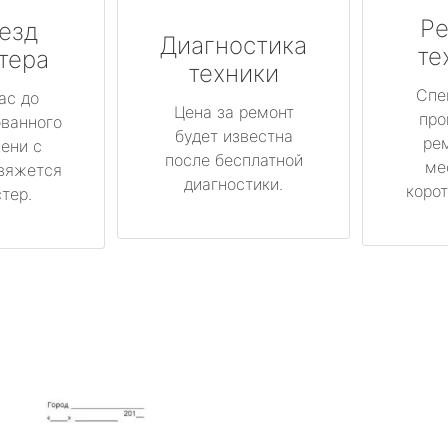
Ре
езд
Диагностика
те
тера
техники
Спе
ас до
Цена за ремонт
про
ованного
будет известна
ре
ени с
после бесплатной
ме
вяжется
диагностики.
корот
тер.