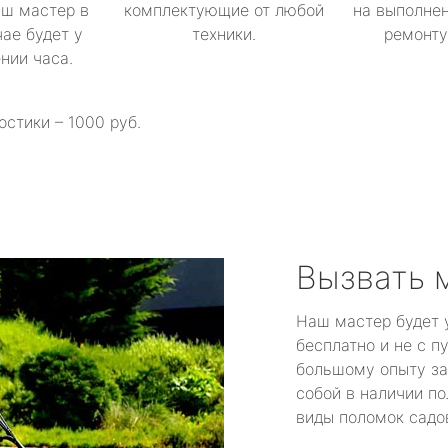
аш мастер в
комплектующие от любой
на выполнен
ае будет у
техники.
ремонту 
ении часа.
остики – 1000 руб.
Вызвать 
Наш мастер будет 
бесплатно и не с п
большому опыту за
собой в наличии по
виды поломок садов