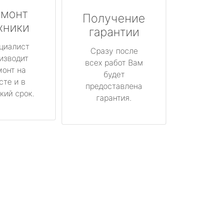
монт
Получение
хники
гарантии
циалист
Сразу после
изводит
всех работ Вам
монт на
будет
сте и в
предоставлена
кий срок.
гарантия.