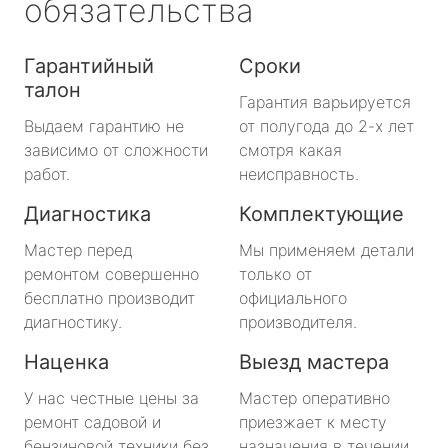
обязательства
Гарантийный
Сроки
талон
Гарантия варьируется
Выдаем гарантию не
от полугода до 2-х лет
зависимо от сложности
смотря какая
работ.
неисправность.
Диагностика
Комплектующие
Мастер перед
Мы применяем детали
ремонтом совершенно
только от
бесплатно производит
официального
диагностику.
производителя.
Наценка
Выезд мастера
У нас честные цены за
Мастер оперативно
ремонт садовой и
приезжает к месту
бензиновой техники без
назначения в течении