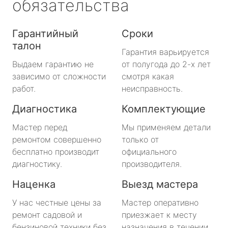
обязательства
Гарантийный
Сроки
талон
Гарантия варьируется
Выдаем гарантию не
от полугода до 2-х лет
зависимо от сложности
смотря какая
работ.
неисправность.
Диагностика
Комплектующие
Мастер перед
Мы применяем детали
ремонтом совершенно
только от
бесплатно производит
официального
диагностику.
производителя.
Наценка
Выезд мастера
У нас честные цены за
Мастер оперативно
ремонт садовой и
приезжает к месту
бензиновой техники без
назначения в течении