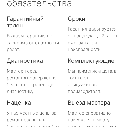
обязательства
Гарантийный
Сроки
талон
Гарантия варьируется
Выдаем гарантию не
от полугода до 2-х лет
зависимо от сложности
смотря какая
работ.
неисправность.
Диагностика
Комплектующие
Мастер перед
Мы применяем детали
ремонтом совершенно
только от
бесплатно производит
официального
диагностику.
производителя.
Наценка
Выезд мастера
У нас честные цены за
Мастер оперативно
ремонт садовой и
приезжает к месту
бензиновой техники без
назначения в течении