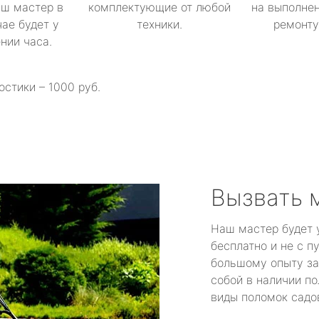
аш мастер в
комплектующие от любой
на выполнен
ае будет у
техники.
ремонту 
ении часа.
остики – 1000 руб.
Вызвать 
Наш мастер будет 
бесплатно и не с п
большому опыту за
собой в наличии по
виды поломок садов