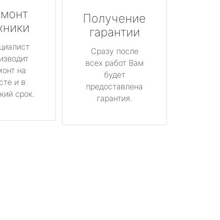
монт
Получение
хники
гарантии
циалист
Сразу после
изводит
всех работ Вам
монт на
будет
сте и в
предоставлена
кий срок.
гарантия.