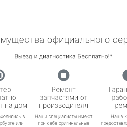
мущества официального се
Выезд и диагностика Бесплатно!*
тер
Ремонт
Гаран
латно
запчастями от
рабо
т на дом
производителя
рем
аходились в
Наши специалисты имеют
Наша к
рбурге или
при себе оригинальные
предоставл