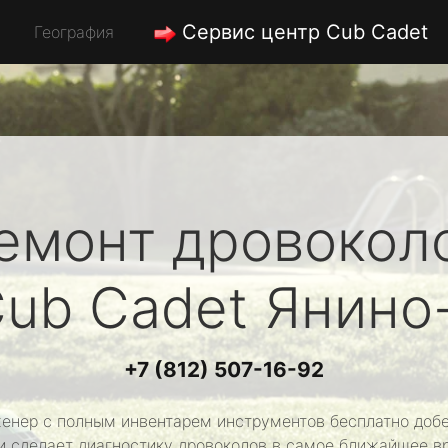
Сервис центр Cub Cadet
География
емонт дровокол
ub Cadet
Янино
+7 (812) 507-16-92
енер с полным инвентарем инструментов бесплатно добе
и сделает диагностику дровоколов в самое ближайшее в