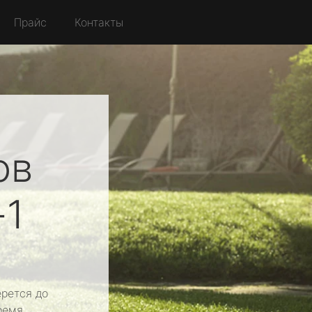
Прайс
Контакты
ов
-1
рется до
ремя.