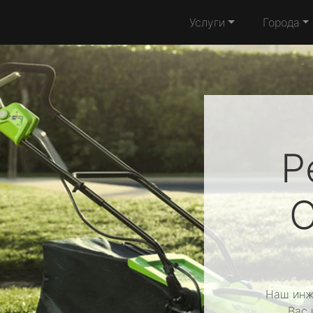
Услуги
Города
Р
C
Наш инж
Вас 