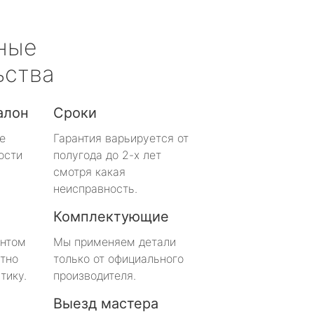
ные
ьства
алон
Сроки
е
Гарантия варьируется от
ости
полугода до 2-х лет
смотря какая
неисправность.
Комплектующие
онтом
Мы применяем детали
тно
только от официального
тику.
производителя.
Выезд мастера