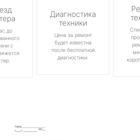
Ре
езд
Диагностика
те
тера
техники
Спе
ас до
Цена за ремонт
про
ованного
будет известна
ре
ени с
после бесплатной
ме
вяжется
диагностики.
корот
тер.