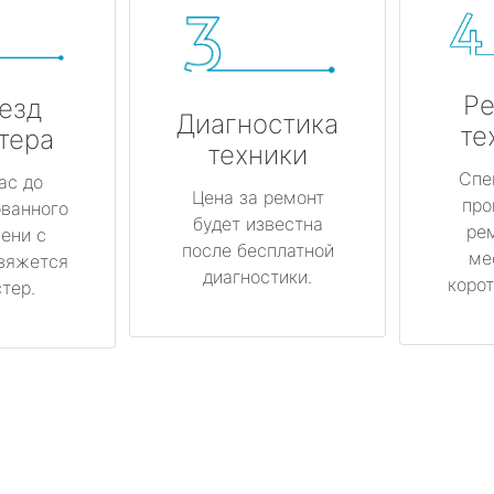
Ре
езд
Диагностика
те
тера
техники
Спе
ас до
Цена за ремонт
про
ованного
будет известна
ре
ени с
после бесплатной
ме
вяжется
диагностики.
корот
тер.