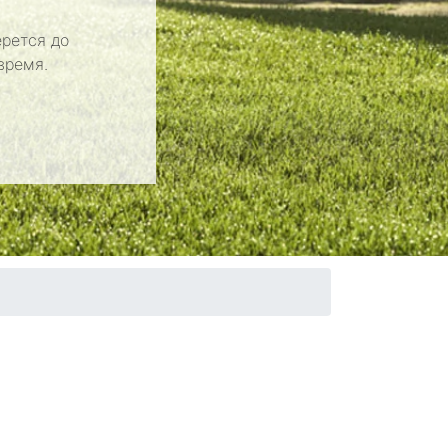
рется до
время.