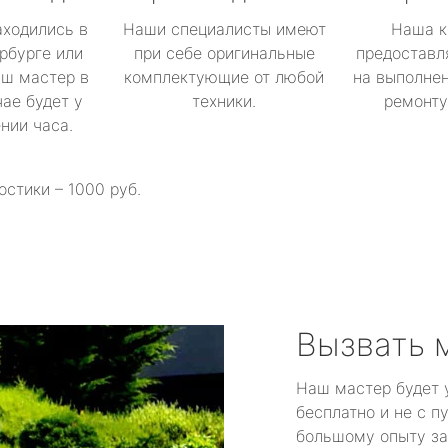
аходились в
Наши специалисты имеют
Наша к
рбурге или
при себе оригинальные
предоставл
аш мастер в
комплектующие от любой
на выполнен
ае будет у
техники.
ремонту 
ении часа.
остики – 1000 руб.
Вызвать 
Наш мастер будет 
бесплатно и не с п
большому опыту за