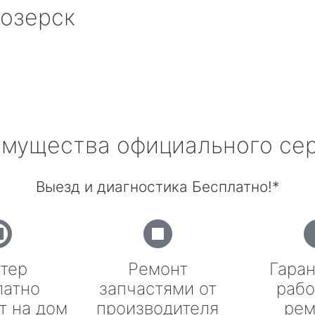
озерск
мущества официального се
Выезд и диагностика Бесплатно!*
тер
Ремонт
Гаран
латно
запчастями от
рабо
т на дом
производителя
рем