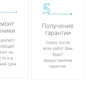
монт
Получение
хники
гарантии
циалист
Сразу после
изводит
всех работ Вам
монт на
будет
сте и в
предоставлена
кий срок.
гарантия.