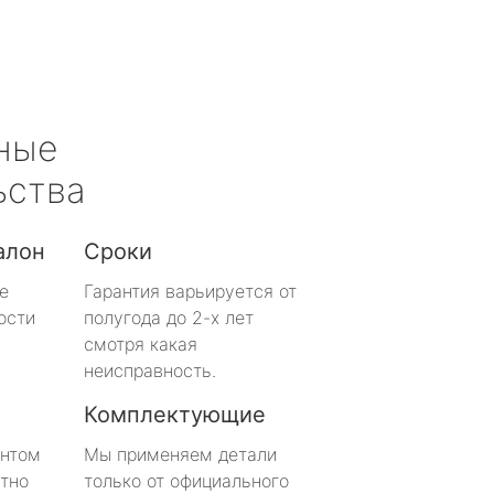
ные
ьства
алон
Сроки
е
Гарантия варьируется от
ости
полугода до 2-х лет
смотря какая
неисправность.
Комплектующие
онтом
Мы применяем детали
тно
только от официального