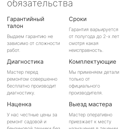
обязательства
Гарантийный
Сроки
талон
Гарантия варьируется
Выдаем гарантию не
от полугода до 2-х лет
зависимо от сложности
смотря какая
работ.
неисправность.
Диагностика
Комплектующие
Мастер перед
Мы применяем детали
ремонтом совершенно
только от
бесплатно производит
официального
диагностику.
производителя.
Наценка
Выезд мастера
У нас честные цены за
Мастер оперативно
ремонт садовой и
приезжает к месту
бензиновой техники без
назначения в течении