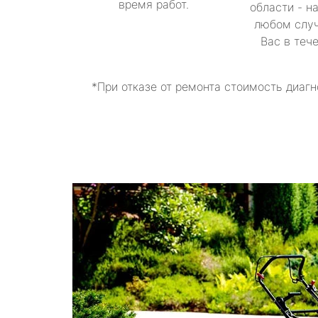
время работ.
области - н
любом случ
Вас в теч
*При отказе от ремонта стоимость диагн