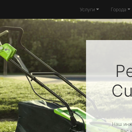
Услуги
Города
Р
Cu
Наш инж
Вас 