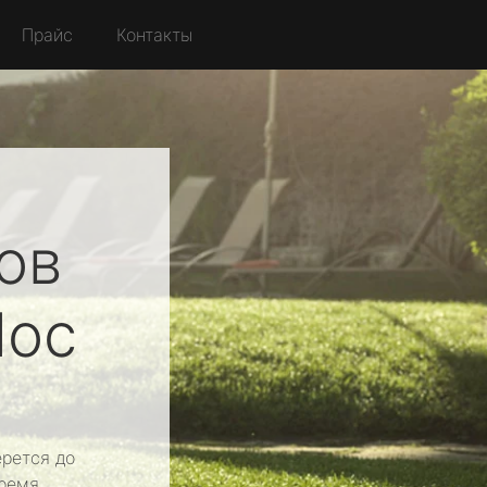
Прайс
Контакты
ов
Нос
рется до
ремя.