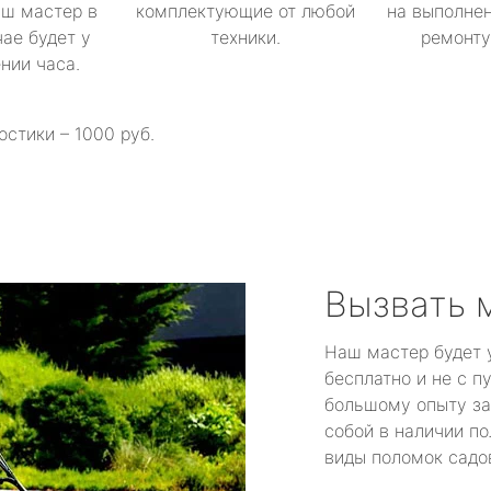
аш мастер в
комплектующие от любой
на выполнен
ае будет у
техники.
ремонту 
ении часа.
остики – 1000 руб.
Вызвать 
Наш мастер будет 
бесплатно и не с п
большому опыту за
собой в наличии по
виды поломок садов