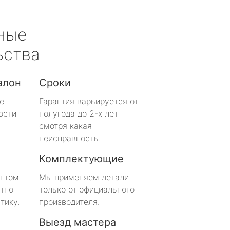
ные
ьства
алон
Сроки
е
Гарантия варьируется от
ости
полугода до 2-х лет
смотря какая
неисправность.
Комплектующие
онтом
Мы применяем детали
тно
только от официального
тику.
производителя.
Выезд мастера