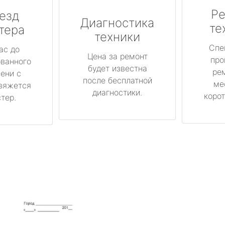
Ре
езд
Диагностика
те
тера
техники
Спе
ас до
Цена за ремонт
про
ованного
будет известна
ре
ени с
после бесплатной
ме
вяжется
диагностики.
корот
тер.