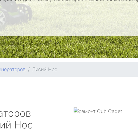
енераторов
Лисий Нос
аторов
ий Нос