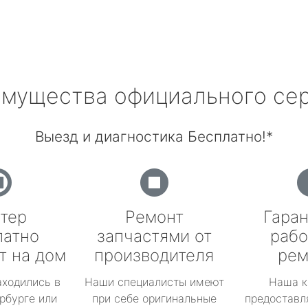
мущества официального се
Выезд и диагностика Бесплатно!*
тер
Ремонт
Гаран
латно
запчастями от
рабо
т на дом
производителя
рем
аходились в
Наши специалисты имеют
Наша к
рбурге или
при себе оригинальные
предоставл