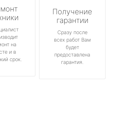
монт
Получение
хники
гарантии
циалист
Сразу после
изводит
всех работ Вам
монт на
будет
сте и в
предоставлена
кий срок.
гарантия.