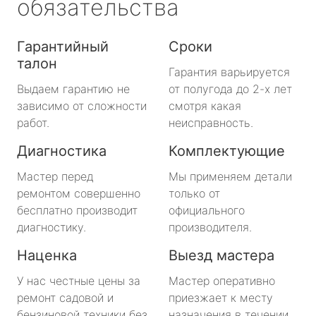
обязательства
Гарантийный
Сроки
талон
Гарантия варьируется
Выдаем гарантию не
от полугода до 2-х лет
зависимо от сложности
смотря какая
работ.
неисправность.
Диагностика
Комплектующие
Мастер перед
Мы применяем детали
ремонтом совершенно
только от
бесплатно производит
официального
диагностику.
производителя.
Наценка
Выезд мастера
У нас честные цены за
Мастер оперативно
ремонт садовой и
приезжает к месту
бензиновой техники без
назначения в течении