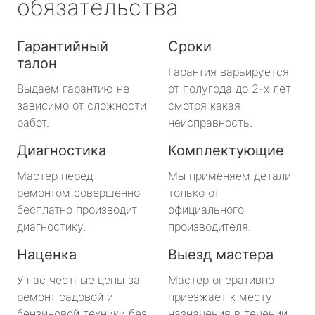
обязательства
Гарантийный
Сроки
талон
Гарантия варьируется
Выдаем гарантию не
от полугода до 2-х лет
зависимо от сложности
смотря какая
работ.
неисправность.
Диагностика
Комплектующие
Мастер перед
Мы применяем детали
ремонтом совершенно
только от
бесплатно производит
официального
диагностику.
производителя.
Наценка
Выезд мастера
У нас честные цены за
Мастер оперативно
ремонт садовой и
приезжает к месту
бензиновой техники без
назначения в течении