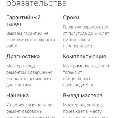
обязательства
Гарантийный
Сроки
талон
Гарантия варьируется
Выдаем гарантию не
от полугода до 2-х лет
зависимо от сложности
смотря какая
работ.
неисправность.
Диагностика
Комплектующие
Мастер перед
Мы применяем детали
ремонтом совершенно
только от
бесплатно производит
официального
диагностику.
производителя.
Наценка
Выезд мастера
У нас честные цены за
Мастер оперативно
ремонт садовой и
приезжает к месту
бензиновой техники без
назначения в течении