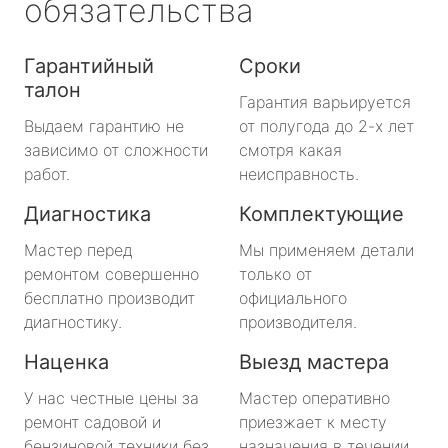
обязательства
Гарантийный
Сроки
талон
Гарантия варьируется
Выдаем гарантию не
от полугода до 2-х лет
зависимо от сложности
смотря какая
работ.
неисправность.
Диагностика
Комплектующие
Мастер перед
Мы применяем детали
ремонтом совершенно
только от
бесплатно производит
официального
диагностику.
производителя.
Наценка
Выезд мастера
У нас честные цены за
Мастер оперативно
ремонт садовой и
приезжает к месту
бензиновой техники без
назначения в течении