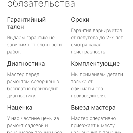
обязательства
Гарантийный
Сроки
талон
Гарантия варьируется
Выдаем гарантию не
от полугода до 2-х лет
зависимо от сложности
смотря какая
работ.
неисправность.
Диагностика
Комплектующие
Мастер перед
Мы применяем детали
ремонтом совершенно
только от
бесплатно производит
официального
диагностику.
производителя.
Наценка
Выезд мастера
У нас честные цены за
Мастер оперативно
ремонт садовой и
приезжает к месту
бензиновой техники без
назначения в течении