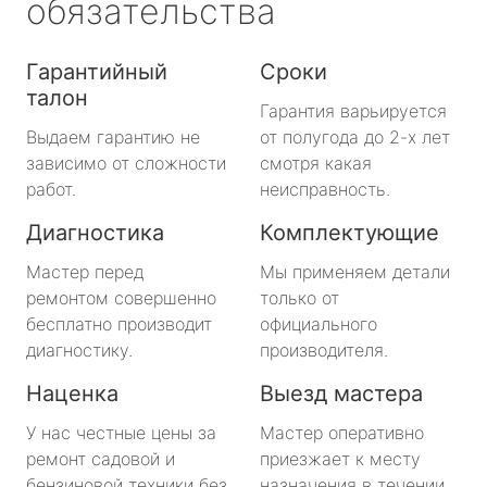
обязательства
Гарантийный
Сроки
талон
Гарантия варьируется
Выдаем гарантию не
от полугода до 2-х лет
зависимо от сложности
смотря какая
работ.
неисправность.
Диагностика
Комплектующие
Мастер перед
Мы применяем детали
ремонтом совершенно
только от
бесплатно производит
официального
диагностику.
производителя.
Наценка
Выезд мастера
У нас честные цены за
Мастер оперативно
ремонт садовой и
приезжает к месту
бензиновой техники без
назначения в течении