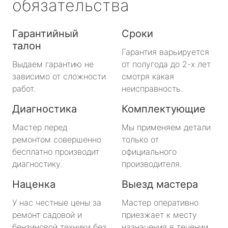
обязательства
Гарантийный
Сроки
талон
Гарантия варьируется
Выдаем гарантию не
от полугода до 2-х лет
зависимо от сложности
смотря какая
работ.
неисправность.
Диагностика
Комплектующие
Мастер перед
Мы применяем детали
ремонтом совершенно
только от
бесплатно производит
официального
диагностику.
производителя.
Наценка
Выезд мастера
У нас честные цены за
Мастер оперативно
ремонт садовой и
приезжает к месту
бензиновой техники без
назначения в течении